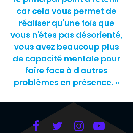
car cela vous permet de
réaliser qu'une fois que
vous n'êtes pas désorienté,
vous avez beaucoup plus
de capacité mentale pour
faire face à d'autres
problèmes en présence. »