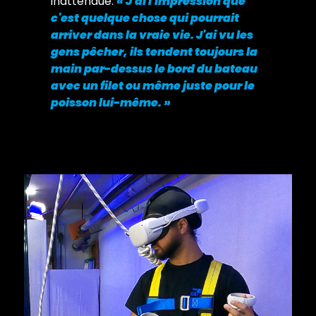
inattendue.
« J'ai l'impression que
c'est quelque chose qui pourrait
arriver dans la vraie vie. J'ai vu les
gens pêcher, ils tendent toujours la
main par-dessus le bord du bateau
avec un filet ou même juste pour le
poisson lui-même. »