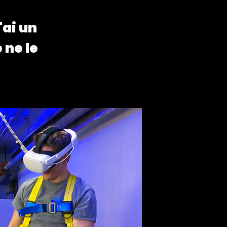
'ai un
 ne le