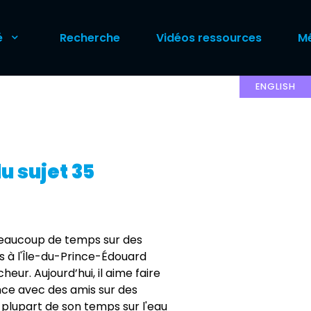
é
Recherche
Vidéos ressources
Mé
ENGLISH
u sujet 35
 beaucoup de temps sur des
s à l'Île-du-Prince-Édouard
heur. Aujourd’hui, il aime faire
ance avec des amis sur des
 plupart de son temps sur l'eau