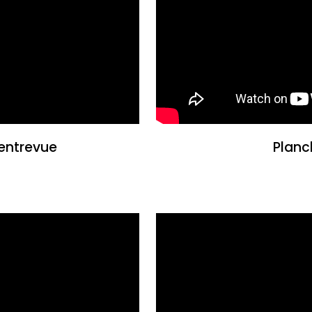
entrevue
Planc