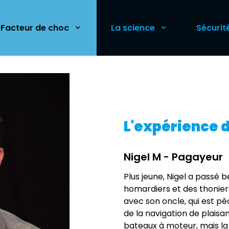
 Facteur de choc
La science
Sécurit
L'expérience d
Nigel M - Pagayeur
Plus jeune, Nigel a passé
homardiers et des thonier
avec son oncle, qui est pêc
de la navigation de plais
bateaux à moteur, mais la