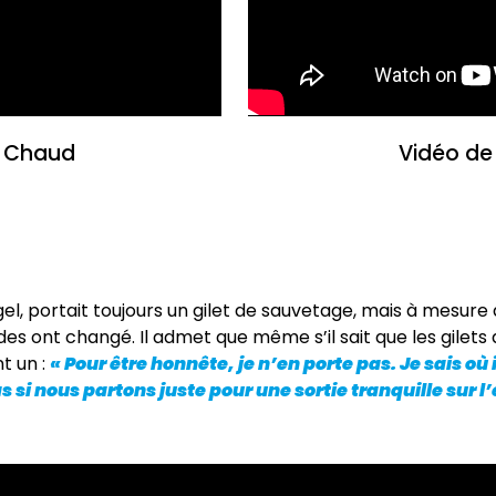
- Chaud
Vidéo de
gel, portait toujours un gilet de sauvetage, mais à mesure qu
des ont changé. Il admet que même s’il sait que les gilet
nt un :
« Pour être honnête, je n’en porte pas. Je sais où
 si nous partons juste pour une sortie tranquille sur l’